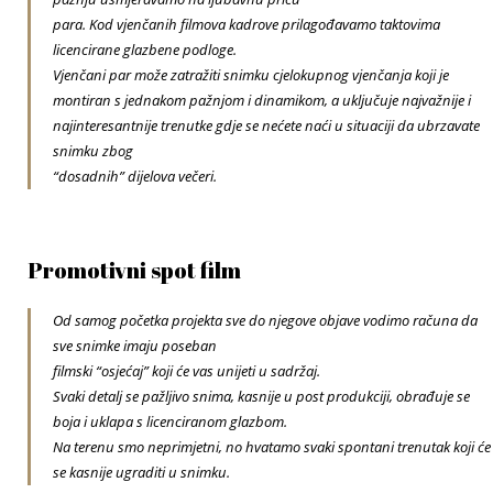
para. Kod vjenčanih filmova kadrove prilagođavamo taktovima
licencirane glazbene podloge.
Vjenčani par može zatražiti snimku cjelokupnog vjenčanja koji je
montiran s jednakom pažnjom i dinamikom, a uključuje najvažnije i
najinteresantnije trenutke gdje se nećete naći u situaciji da ubrzavate
snimku zbog
“dosadnih” dijelova večeri.
Promotivni spot film
Od samog početka projekta sve do njegove objave vodimo računa da
sve snimke imaju poseban
filmski “osjećaj” koji će vas unijeti u sadržaj.
Svaki detalj se pažljivo snima, kasnije u post produkciji, obrađuje se
boja i uklapa s licenciranom glazbom.
Na terenu smo neprimjetni, no hvatamo svaki spontani trenutak koji će
se kasnije ugraditi u snimku.